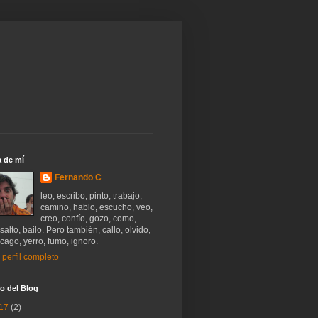
 de mí
Fernando C
leo, escribo, pinto, trabajo,
camino, hablo, escucho, veo,
creo, confío, gozo, como,
salto, bailo. Pero también, callo, olvido,
 cago, yerro, fumo, ignoro.
 perfil completo
o del Blog
17
(2)