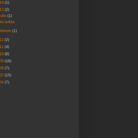
14
(1)
13
(2)
julio
(1)
No sufras
febrero
(1)
12
(2)
11
(4)
10
(6)
09
(16)
08
(7)
07
(15)
06
(7)