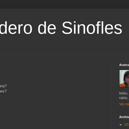
dero de Sinofles
Acerca
una?
nes?
bebo, 
rabio,
Ver mi
Archiv
►
20