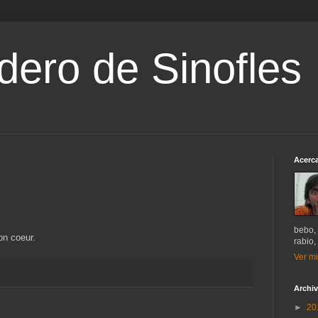
dero de Sinofles
Acerca
bebo, 
on coeur.
rabio,
Ver mi
Archiv
►
20