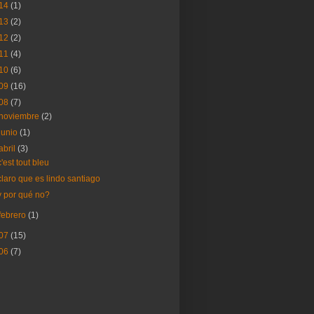
14
(1)
13
(2)
12
(2)
11
(4)
10
(6)
09
(16)
08
(7)
noviembre
(2)
junio
(1)
abril
(3)
c'est tout bleu
claro que es lindo santiago
y por qué no?
febrero
(1)
07
(15)
06
(7)