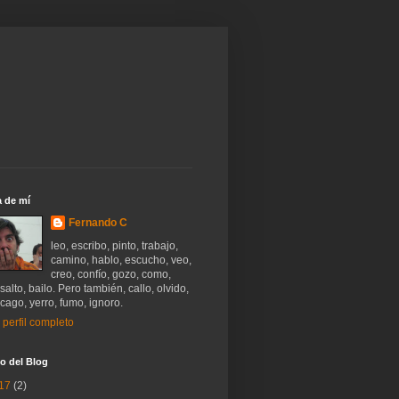
 de mí
Fernando C
leo, escribo, pinto, trabajo,
camino, hablo, escucho, veo,
creo, confío, gozo, como,
salto, bailo. Pero también, callo, olvido,
 cago, yerro, fumo, ignoro.
 perfil completo
o del Blog
17
(2)