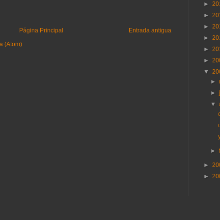
►
20
►
20
►
20
Página Principal
Entrada antigua
►
20
a (Atom)
►
20
►
20
▼
20
►
►
▼
►
►
20
►
20