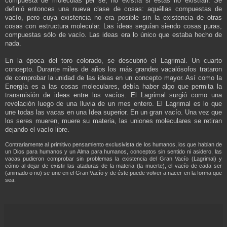
compuesta de moléculas per se, no existía si éstas no existían. Se
definió entonces una nueva clase de cosas: aquéllas compuestas de
vacío, pero cuya existencia no era posible sin la existencia de otras
cosas con estructura molecular. Las ideas seguían siendo cosas puras,
compuestas sólo de vacío. Las ideas era lo único que estaba hecho de
nada.
En la época del toro colorado, se descubrió el Lagrimal. Un cuarto
concepto. Durante miles de años los más grandes vacalósofos trataron
de comprobar la unidad de las ideas en un concepto mayor. Así como la
Energía es a las cosas moleculares, debía haber algo que permita la
transmisión de ideas entre los vacíos. El Lagrimal surgió como una
revelación luego de una lluvia de un mes entero. El Lagrimal es lo que
une todas las vacas en una Idea superior. En un gran vacío. Una vez que
los seres mueren, muere su materia, las uniones moleculares se retiran
dejando el vacío libre.
Contrariamente al primitivo pensamiento exclusivista de los humanos, los que hablan de
un Dios para humanos y un Alma para humanos, conceptos sin sentido ni asidero, las
vacas pudieron comprobar sin problemas la existencia del Gran Vacío (Lagrimal) y
cómo al dejar de existir las ataduras de la materia (la muerte), el vacío de cada ser
(animado o no) se une en el Gran Vacío y de éste puede volver a nacer en la forma que
sea.